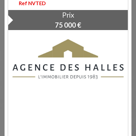
Ref NVTED
Prix
75 000
€