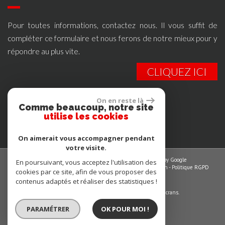
Pour toutes informations, contactez nous. Il vous suffit de
compléter ce formulaire et nous ferons de notre mieux pour y
répondre au plus vite.
CLIQUEZ ICI
se
connecter
On en reste là
Comme beaucoup, notre site
utilise les cookies
Espace propriétaires
On aimerait vous accompagner pendant
votre visite.
© 2026 | Tous droits réservés | Traduction powered by Google
En poursuivant, vous acceptez l'utilisation des
Plan du site
-
Mentions légales
-
Nos honoraires
-
Liens
-
Admin
-
Politique RGPD
cookies par ce site, afin de vous proposer des
contenus adaptés et réaliser des statistiques !
Site internet compatible multi-supports,
un seul site adaptable à tous les types d'écrans.
PARAMÉTRER
OK POUR MOI !