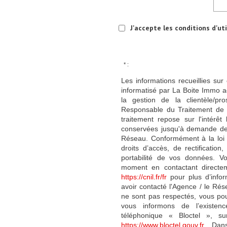
J'accepte les conditions d'ut
* :
Les informations recueillies sur
informatisé par La Boite Immo a
la gestion de la clientèle/p
Responsable du Traitement de 
traitement repose sur l'intérê
conservées jusqu'à demande de 
Réseau. Conformément à la loi «
droits d’accès, de rectification
portabilité de vos données. V
moment en contactant directem
https://cnil.fr/fr
pour plus d’infor
avoir contacté l'Agence / le Rés
ne sont pas respectés, vous po
vous informons de l’existen
téléphonique « Bloctel », su
https://www.bloctel.gouv.fr
. Dan