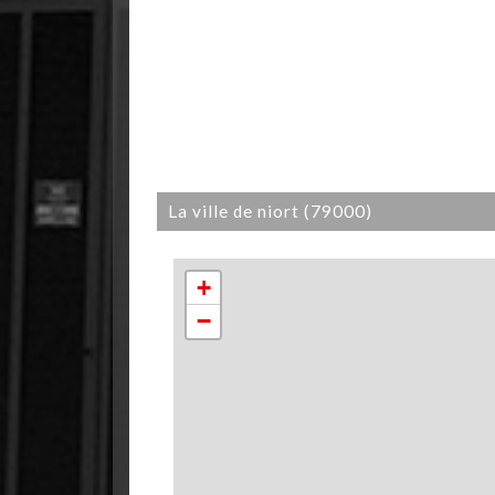
la ville de niort (79000)
+
−