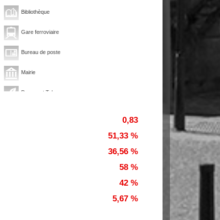
Bibliothèque
Gare ferroviaire
Bureau de poste
Mairie
Presse et Tabac
0,83
51,33 %
36,56 %
58 %
42 %
5,67 %