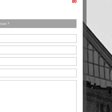
80
esse ?