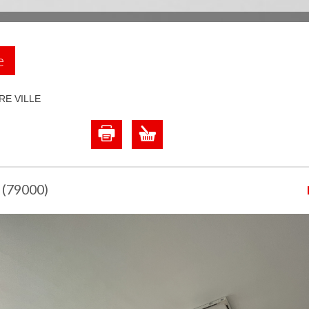
e
E VILLE
 (79000)