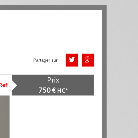
Partager sur
Prix
Ref
750 €
HC*