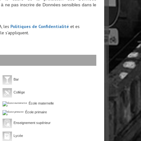
 à ne pas inscrire de Données sensibles dans le
A, les
Politiques de Confidentialité
et es
e s'appliquent.
Bar
Collège
École maternelle
École primaire
Enseignement supérieur
Lycée